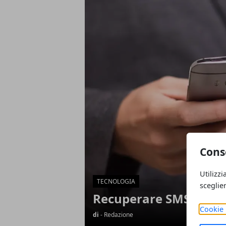
Articoli in Evidenza
Cons
Utilizzi
TECNOLOGIA
sceglie
Recuperare SMS cancell
Cookie 
di
- Redazione