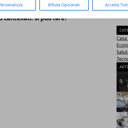
Personalizza
Rifiuta Opzionali
Accetta Tut
cancellati: si può fare?
CAT
Casa
Econ
Salut
Tecn
ART