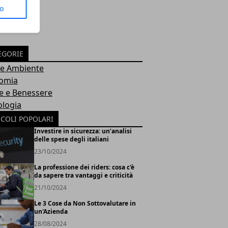
to
EGORIE
 e Ambiente
omia
e e Benessere
ologia
ICOLI POPOLARI
Investire in sicurezza: un’analisi
delle spese degli italiani
23/10/2024
La professione dei riders: cosa c'è
da sapere tra vantaggi e criticità
21/10/2024
Le 3 Cose da Non Sottovalutare in
un'Azienda
28/08/2024