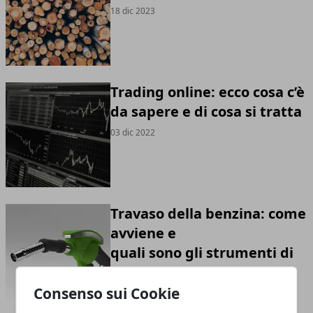
18 dic 2023
Trading online: ecco cosa c’è
da sapere e di cosa si tratta
03 dic 2022
Travaso della benzina: come
avviene e
quali sono gli strumenti di
cui servirsi?
Consenso sui Cookie
05 nov 2022