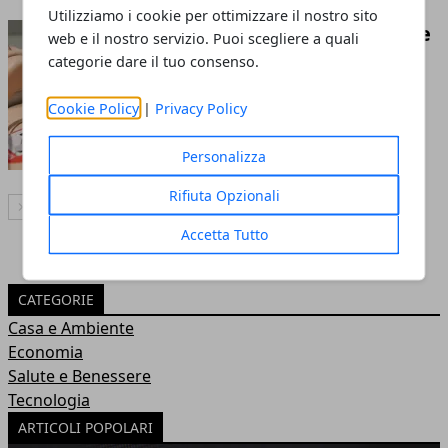
Utilizziamo i cookie per ottimizzare il nostro sito
Che cos'è e a che cosa serve
web e il nostro servizio. Puoi scegliere a quali
un defibrillatore
categorie dare il tuo consenso.
15 set 2022
Cookie Policy
|
Privacy Policy
Personalizza
Rifiuta Opzionali
Articolo Successivo
Accetta Tutto
CATEGORIE
Casa e Ambiente
Economia
Salute e Benessere
Tecnologia
ARTICOLI POPOLARI